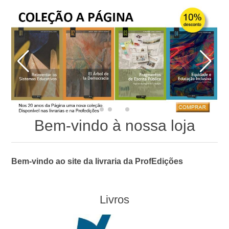
Revista a Página da Educação
Edição digital
Coleções
Assinaturas da edição em papel
Edições SPN
Coleção aPágina
Edição em papel
Cartões Presente
Coleção Andarilho
Bem-vindo à nossa loja
Coleção Bichos/Carpinteiros
Bem-vindo ao site da livraria da ProfEdições
Livros