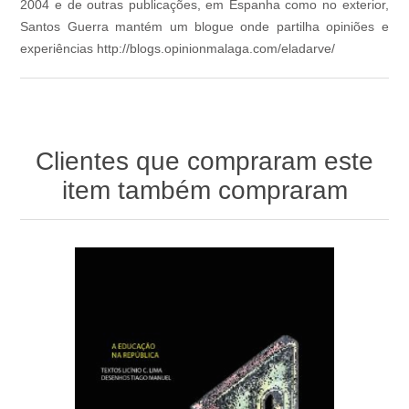
2004 e de outras publicações, em Espanha como no exterior,
Santos Guerra mantém um blogue onde partilha opiniões e
experiências http://blogs.opinionmalaga.com/eladarve/
Clientes que compraram este
item também compraram