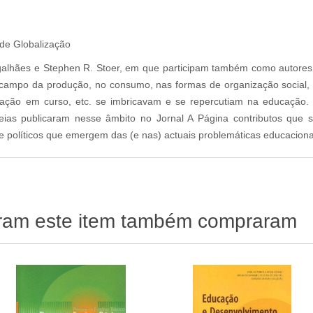
de Globalização
agalhães e Stephen R. Stoer, em que participam também como autores,
mpo da produção, no consumo, nas formas de organização social, n
ão em curso, etc. se imbricavam e se repercutiam na educação. In
peias publicaram nesse âmbito no Jornal A Página contributos que 
os e políticos que emergem das (e nas) actuais problemáticas educaciona
aram este item também compraram