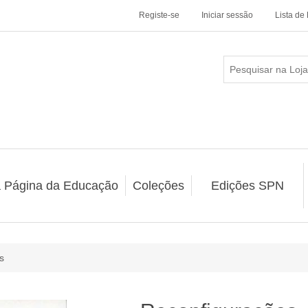
Registe-se
Iniciar sessão
Lista de
a Página da Educação
Coleções
Edições SPN
s