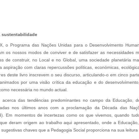
 sustentabilidade
 XX, o Programa das Nações Unidas para o Desenvolvimento Huma
am os nossos modos de conviver e de satisfazer as necessidades m
 de construir, no Local e no Global, uma sociedade planetária mais 
 aspiração com claras repercussões políticas, económicas, ecológica
s deste livro inscrevem o seu discurso, articulando-o em cinco parte
animados por uma visão crítica da educação e do desenvolvimento
omo necessária no mundo actual.
te acerca das tendências predominantes no campo da Educação, 
itadas nos últimos anos com a proclamação da Década das Na
14). Em momentos de incertezas como os que vivemos, quando tudo
os que deram origem ao trabalho aqui apresentado, onde a Educação,
 sugestivas chaves que a Pedagogia Social proporciona na sua leitura 