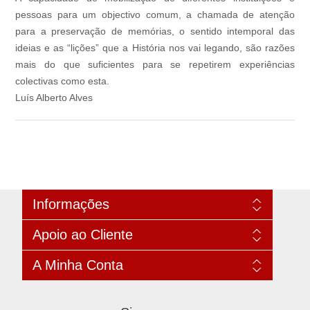
pessoas para um objectivo comum, a chamada de atenção
para a preservação de memórias, o sentido intemporal das
ideias e as “lições” que a História nos vai legando, são razões
mais do que suficientes para se repetirem experiências
colectivas como esta.
Luís Alberto Alves
Informações
Mapa do site
Apoio ao Cliente
Informações de envio
Política de Privacidade
Pesquisar
A Minha Conta
Condições de uso
Notícias
editora ProfEdições
Blogue
A minha conta
Contacte-nos
Produtos vistos recentemente
Encomendas