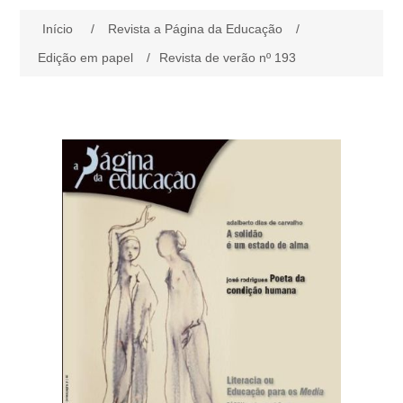
Início
/
Revista a Página da Educação
/
Revista a Página da Educação
Edição em papel
/
Revista de verão nº 193
Edição digital
Coleções
Assinaturas da edição em papel
Edições SPN
Coleção aPágina
Edição em papel
Cartões Presente
Coleção Andarilho
Coleção Bichos/Carpinteiros