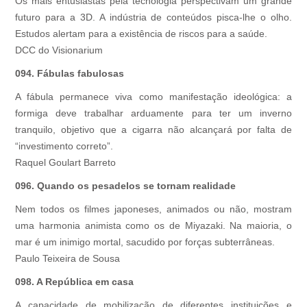
Os mais entusiastas pela tecnologia perspectivam um grande
futuro para a 3D. A indústria de conteúdos pisca-lhe o olho.
Estudos alertam para a existência de riscos para a saúde.
DCC do Visionarium
094. Fábulas fabulosas
A fábula permanece viva como manifestação ideológica: a
formiga deve trabalhar arduamente para ter um inverno
tranquilo, objetivo que a cigarra não alcançará por falta de
“investimento correto”.
Raquel Goulart Barreto
096. Quando os pesadelos se tornam realidade
Nem todos os filmes japoneses, animados ou não, mostram
uma harmonia animista como os de Miyazaki. Na maioria, o
mar é um inimigo mortal, sacudido por forças subterrâneas.
Paulo Teixeira de Sousa
098. A República em casa
A capacidade de mobilização de diferentes instituições e