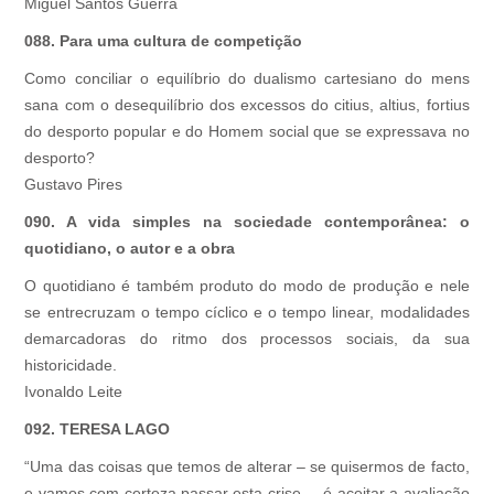
Miguel Santos Guerra
088. Para uma cultura de competição
Como conciliar o equilíbrio do dualismo cartesiano do mens
sana com o desequilíbrio dos excessos do citius, altius, fortius
do desporto popular e do Homem social que se expressava no
desporto?
Gustavo Pires
090. A vida simples na sociedade contemporânea: o
quotidiano, o autor e a obra
O quotidiano é também produto do modo de produção e nele
se entrecruzam o tempo cíclico e o tempo linear, modalidades
demarcadoras do ritmo dos processos sociais, da sua
historicidade.
Ivonaldo Leite
092. TERESA LAGO
“Uma das coisas que temos de alterar – se quisermos de facto,
e vamos com certeza passar esta crise –, é aceitar a avaliação