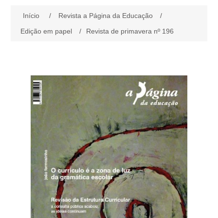
Início
/
Revista a Página da Educação
/
Revista a Página da Educação
Edição em papel
/
Revista de primavera nº 196
Edição digital
Coleções
Assinaturas da edição em papel
Edições SPN
Coleção aPágina
Edição em papel
Cartões Presente
Coleção Andarilho
Coleção Bichos/Carpinteiros