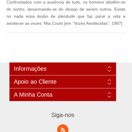
Confrontados com a ausência de tudo, os homens abstêm-se
do sonho, desarmando-se do desejo de serem outros. Existe
no nada essa ilusão de plenitude que faz parar a vida e
anoitecer as vozes. Mia Couto [em “Vozes Anoitecidas’’, 1987]
Informações
Mapa do site
Apoio ao Cliente
Informações de envio
Política de Privacidade
Pesquisar
A Minha Conta
Condições de uso
Notícias
editora ProfEdições
Blogue
A minha conta
Contacte-nos
Produtos vistos recentemente
Encomendas
Siga-nos
Comparar produtos
Moradas
Novos produtos
Carrinho de compras
Lista de desejos