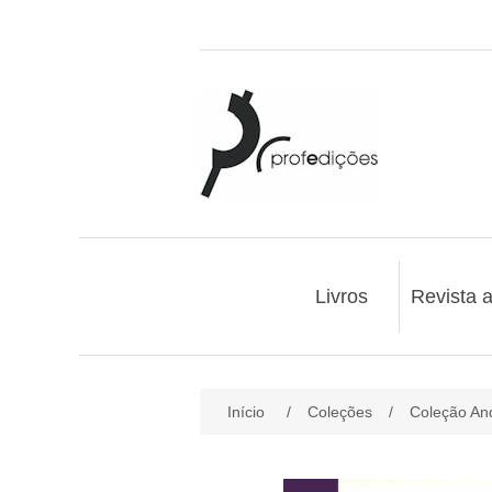
Livros
Revista 
Início
/
Coleções
/
Coleção And