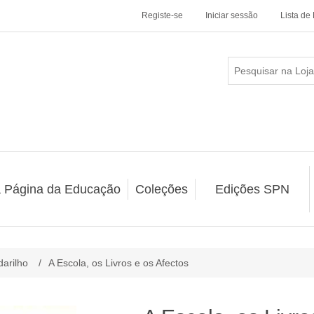
Registe-se
Iniciar sessão
Lista de
a Página da Educação
Coleções
Edições SPN
arilho
/
A Escola, os Livros e os Afectos